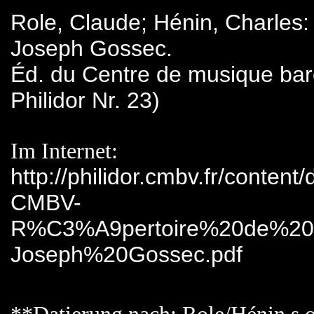
Role, Claude; Hénin, Charles:
Joseph Gossec.
Éd. du Centre de musique baro
Philidor Nr. 23)
Im Internet:
http://philidor.cmbv.fr/conte
CMBV-
R%C3%A9pertoire%20de%20
Joseph%20Gossec.pdf