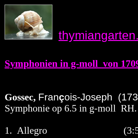
thymiangarten
Symphonien in g-moll von 170
Fran
ç
ois-Joseph (173
Gossec,
Symphonie op 6.5 in g-moll RH
1. Allegro (3:5