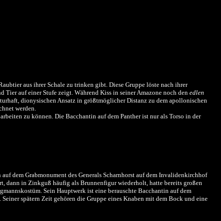
ubtier aus ihrer Schale zu trinken gibt. Diese Gruppe löste nach ihrer
 Tier auf einer Stufe zeigt. Während Kiss in seiner Amazone noch den
edlen
aturhaft, dionysischen Ansatz in größtmöglicher Distanz zu dem apollonischen
chnet werden.
arbeiten zu können. Die Bacchantin auf dem Panther ist nur als Torso in der
öwen auf dem Grabmonument des Generals Scharnhorst auf dem Invalidenkirchhof
t, dann in Zinkguß häufig als Brunnenfigur wiederholt, hatte bereits großen
 Bergmannskostüm. Sein Hauptwerk ist eine berauschte Bacchantin auf dem
. Seiner spätern Zeit gehören die Gruppe eines Knaben mit dem Bock und eine