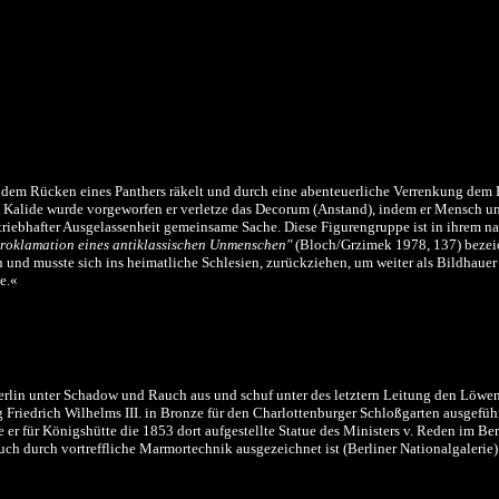
f dem Rücken eines Panthers räkelt und durch eine abenteuerliche Verrenkung dem Ra
 Kalide wurde vorgeworfen er verletze das Decorum (Anstand), indem er Mensch und
triebhafter Ausgelassenheit gemeinsame Sache. Diese Figurengruppe ist in ihrem n
Proklamation eines antiklassischen Unmenschen"
(Bloch/Grzimek 1978, 137) bezei
n und musste sich ins heimatliche Schlesien, zurückziehen, um weiter als Bildhauer 
e.«
in Berlin unter Schadow und Rauch aus und schuf unter des letztern Leitung den L
 Friedrich Wilhelms III. in Bronze für den Charlottenburger Schloßgarten ausgeführ
te er für Königshütte die 1853 dort aufgestellte Statue des Ministers v. Reden im
 durch vortreffliche Marmortechnik ausgezeichnet ist (Berliner Nationalgalerie)