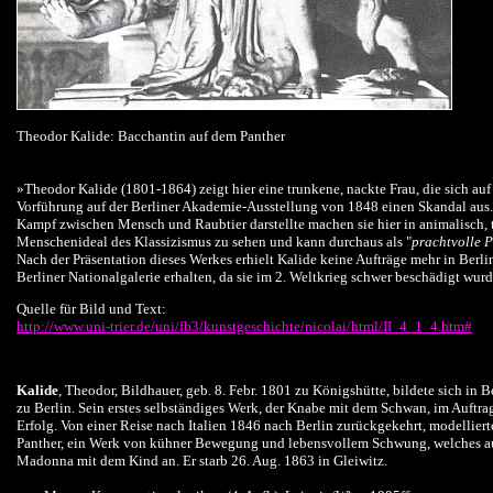
Theodor Kalide: Bacchantin auf dem Panther
»Theodor Kalide (1801-1864) zeigt hier eine trunkene, nackte Frau, die sich au
Vorführung auf der Berliner Akademie-Ausstellung von 1848 einen Skandal aus.
Kampf zwischen Mensch und Raubtier darstellte machen sie hier in animalisch, 
Menschenideal des Klassizismus zu sehen und kann durchaus als "
prachtvolle 
Nach der Präsentation dieses Werkes erhielt Kalide keine Aufträge mehr in Berli
Berliner Nationalgalerie erhalten, da sie im 2. Weltkrieg schwer beschädigt wurd
Quelle für Bild und Text:
http://www.uni-trier.de/uni/fb3/kunstgeschichte/nicolai/html/II_4_1_4.htm#
Kalide
, Theodor, Bildhauer, geb. 8. Febr. 1801 zu Königshütte, bildete sich 
zu Berlin. Sein erstes selbständiges Werk, der Knabe mit dem Schwan, im Auftrag
Erfolg. Von einer Reise nach Italien 1846 nach Berlin zurückgekehrt, modellier
Panther, ein Werk von kühner Bewegung und lebensvollem Schwung, welches auch
Madonna mit dem Kind an. Er starb 26. Aug. 1863 in Gleiwitz.